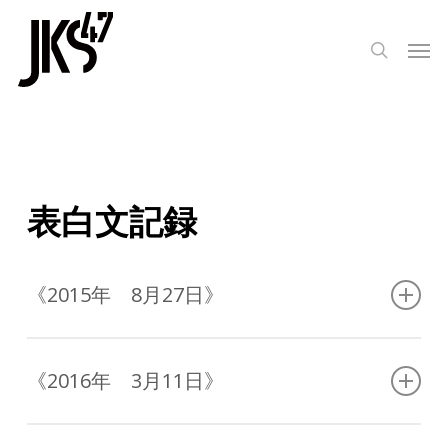
Skip
to
Men
search
main
content
表白文記録
《2015年 8月27日》
仏滅後二千二百余年が間、一閻浮提未曾有の大曼陀
羅。南無久遠実成大恩教主釈迦牟尼世尊、證明法華の
《2016年 3月11日》
多宝如来、十方分身三世諸仏、南無本化上行無辺行浄
行安立行等の本化地湧の諸大菩薩、梵天帝釈日天月天
修理中、近日中にアップします。
四大天王、天照大神八幡大菩薩日本国内大小の神祇、