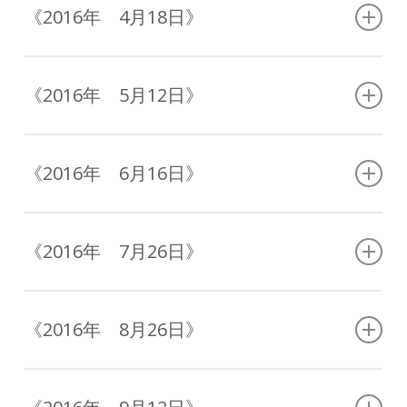
一乗擁護の諸天善神等、殊には南無末法有縁の大導師
《2016年 4月18日》
主師親三徳高祖日蓮大菩薩摩訶薩宗門如法弘通の先師
先哲に申して曰く。抑われら「呪殺祈祷僧団」とは、
仏滅後二千二百余年が間、一閻浮提未曾有の大曼陀
一九七〇年九月七日、丸山照雄、梅原正紀、松下隆洪
羅。南無久遠実成大恩教主釈迦牟尼世尊、證明法華の
師ら僧俗八人によって結成されし「公害企業主呪殺祈
《2016年 5月12日》
多宝如来、十方分身三世諸仏、南無本化上行無辺行浄
祷僧団」の命題を引き継ぐものなり。「呪殺」とは、
行安立行等の本化地湧の諸大菩薩、梵天帝釈日天月天
国家・企業によって殺されし死者の裁きを代行し、死
南無開迹顕本本門の本尊本門の戒壇本門の題目三大秘
四大天王、天照大神八幡大菩薩日本国内大小の神祇、
者の声を祈祷により代弁するものなり。
法総在本門八品上行所伝本因下種信行観心の南無妙法
一乗擁護の諸天善神等、殊には南無末法有縁の大導師
《2016年 6月16日》
蓮華経。南無久遠実成大恩教主釈迦牟尼世尊、證明法
主師親三徳高祖日蓮大菩薩摩訶薩宗門如法弘通の先師
華の多宝如来、十方分身三世諸仏、南無本化上行無辺
先哲に申して曰く。
南無開迹顕本本門の本尊本門の戒壇本門の題目三大秘
行浄行安立行等の本化地湧の諸大菩薩、梵天帝釈日天
一九六九年四月末、医療過誤と人命蔑視により妻を喪
法総在本門八品上行所伝本因下種信行観心の南無妙法
月天四大天王、天照大神八幡大菩薩日本国内大小の神
《2016年 7月26日》
抑われら「呪殺祈祷僧団」とは、一九七〇年九月七
った歴史学者上原専録は、妻への回向を通し妻の常在
蓮華経。南無久遠実成大恩教主釈迦牟尼世尊、證明法
祇、一乗擁護の諸天善神等、殊には南無末法有縁の大
日、丸山照雄、梅原正紀、松下隆洪師ら僧俗八人によ
を実感するに至った。「死者との共闘」の端緒であ
華の多宝如来、十方分身三世諸仏、南無本化上行無辺
導師主師親三徳高祖日蓮大菩薩摩訶薩宗門如法弘通の
って結成されし「公害企業主呪殺祈祷僧団」の命題を
る。そして、死者と共に生きるという実感は、「日本
南無開迹顕本本門の本尊本門の戒壇本門の題目三大秘
行浄行安立行等の本化地湧の諸大菩薩、梵天帝釈日天
先師先哲に申して曰く。
引き継ぐものなり。「呪殺」とは、国家・企業によっ
の社会生活の実際」の酷薄な現実を引き出し、さらに
法総在本門八品上行所伝本因下種信行観心の南無妙法
月天四大天王、天照大神八幡大菩薩日本国内大小の神
《2016年 8月26日》
て殺されし死者の裁きを代行し、死者の声を祈祷によ
死者を拒絶する生者だけの社会を否定し、妻の死以前
蓮華経。南無久遠実成大恩教主釈迦牟尼世尊、證明法
祇、一乗擁護の諸天善神等、殊には南無末法有縁の大
抑われら「呪殺祈祷僧団」とは、一九七〇年九月七
り代弁するものなり。
は観念的問題でしかなかったはずの「虐殺の犠牲者た
華の多宝如来、十方分身三世諸仏、南無本化上行無辺
導師主師親三徳高祖日蓮大菩薩摩訶薩宗門如法弘通の
日、丸山照雄、梅原正紀、松下隆洪師ら僧俗八人によ
ち」がいきいきと立ち現れて来るに至るのである。
南無開迹顕本本門の本尊本門の戒壇本門の題目三大秘
行浄行安立行等の本化地湧の諸大菩薩、梵天帝釈日天
先師先哲に申して曰く。
って結成されし「公害企業主呪殺祈祷僧団」の命題を
法総在本門八品上行所伝本因下種信行観心の南無妙法
月天四大天王、天照大神八幡大菩薩日本国内大小の神