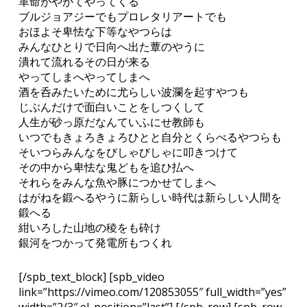
革命がやがてやってくる
ブルジョアジーでもプロレタリアートでも
おほよそ卑怯な下等なやつらは
みんなひとりで日向へ出た蕈のやうに
潰れて流れるその日が来る
やってしまへやってしまへ
酒を呑みたいために尤らしい波瀾を起すやつも
じぶんだけで面白いことをしつくして
人生が砂っ原だなんていふにせ教師も
いつでもきょろきょろひとと自分とくらべるやつらも
そいつらみんなをびしゃびしゃに叩きつけて
その中から卑怯な鬼どもを追ひ払へ
それらをみんな魚や豚につかせてしまへ
はがねを鍛へるやうに新らしい時代は新らしい人間を
鍛へる
紺いろした山地の稜をも砕け
銀河をつかって発電所もつくれ
[/spb_text_block] [spb_video
link=”https://vimeo.com/120853055″ full_width=”yes”