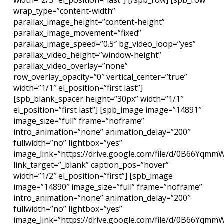
width=”2/3″ el_position=”last”] [/spb_row] [spb_row
wrap_type=”content-width”
parallax_image_height=”content-height”
parallax_image_movement=”fixed”
parallax_image_speed=”0.5″ bg_video_loop=”yes”
parallax_video_height=”window-height”
parallax_video_overlay=”none”
row_overlay_opacity=”0″ vertical_center=”true”
width=”1/1″ el_position=”first last”]
[spb_blank_spacer height=”30px” width=”1/1″
el_position=”first last”] [spb_image image=”14891″
image_size=”full” frame=”noframe”
intro_animation=”none” animation_delay=”200″
fullwidth=”no” lightbox=”yes”
image_link=”https://drive.google.com/file/d/0B66Yq
link_target=”_blank” caption_pos=”hover”
width=”1/2″ el_position=”first”] [spb_image
image=”14890″ image_size=”full” frame=”noframe”
intro_animation=”none” animation_delay=”200″
fullwidth=”no” lightbox=”yes”
image_link=”https://drive.google.com/file/d/0B66Yqm