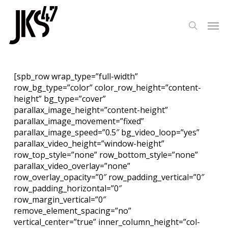
Skip
to
Men
search
main
content
[spb_row wrap_type=”full-width”
row_bg_type=”color” color_row_height=”content-
height” bg_type=”cover”
parallax_image_height=”content-height”
parallax_image_movement=”fixed”
parallax_image_speed=”0.5″ bg_video_loop=”yes”
parallax_video_height=”window-height”
row_top_style=”none” row_bottom_style=”none”
parallax_video_overlay=”none”
row_overlay_opacity=”0″ row_padding_vertical=”0″
row_padding_horizontal=”0″
row_margin_vertical=”0″
remove_element_spacing=”no”
vertical_center=”true” inner_column_height=”col-