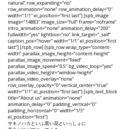
natural” row_expanding=”no”
row_animation=”none” row_animation_delay=”0″
width=”1/1″ el_position=”first last”] [spb_image
image=”14883″ image_size=”full” frame=”noframe”
intro_animation=”none” animation_delay=”200″
fullwidth=”yes” lightbox=”no” link_target=”_self”
caption_pos=”hover” width=”1/1″ el_position=”first
last”] [/spb_row] [spb_row wrap_type=”content-
width” parallax_image_height=”content-height”
parallax_image_movement=”fixed”
parallax_image_speed=”0.5″ bg_video_loop=”yes”
parallax_video_height=”window-height”
parallax_video_overlay=”none”
row_overlay_opacity=”0″ vertical_center=”true”
width=”1/1″ el_position=”first last”] [spb_text_block
title=”About us” animation=”none”
animation_delay=”0″ padding_vertical=”0″
padding_horizontal=”0″ width=”1/3″
el_position=”first”]
サキノハカといふ黒い花といっしょに