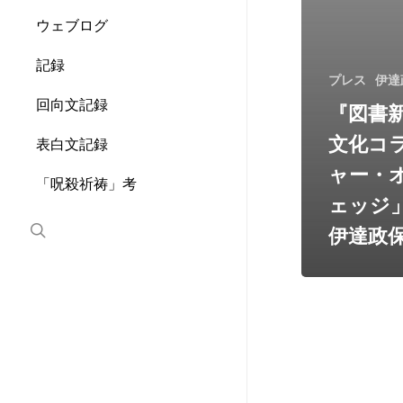
ム
「カ
ウェブログ
ル
チ
記録
プレス
伊達
ャ
ー・
回向文記録
『図書新
オ
文化コ
ン・
表白文記録
ザ・
ャー・
ウ
「呪殺祈祷」考
ェッジ
ェ
ッ
search
伊達政
ジ」
掲
載：
評
者
◆
伊
達
政