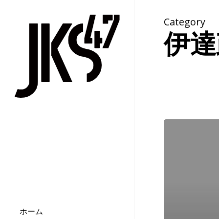
Skip
to
Category
main
伊達
content
『図
書
新
聞』
No.3254
文
化
コ
ラ
ホーム